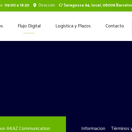
de
09:00 a 18:30
Dirección :
C/ Saragossa 64, local, 08006 Barcel
os
Flujo Digital
Logística y Plazos
Contacto
 por
AKAZ Communication
Informacion
Términos y