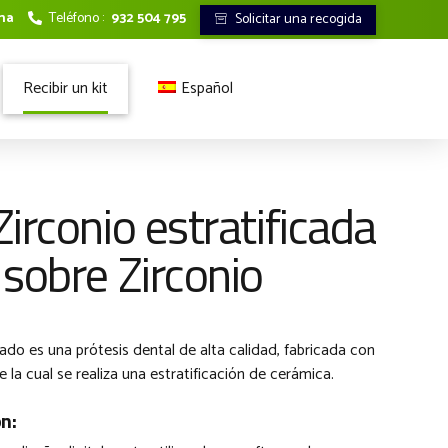
ona
Teléfono :
932 504 795
Solicitar una recogida
Recibir un kit
Español
Francés
Italiano
irconio estratificada
sobre Zirconio
cado es una prótesis dental de alta calidad, fabricada con
 la cual se realiza una estratificación de cerámica.
ón: