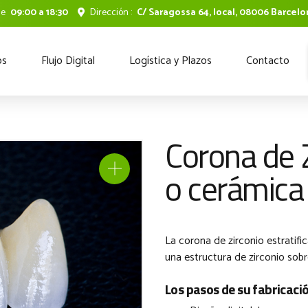
de
09:00 a 18:30
Dirección :
C/ Saragossa 64, local, 08006 Barcel
os
Flujo Digital
Logística y Plazos
Contacto
Corona de Z
o cerámica 
La corona de zirconio estratifi
una estructura de zirconio sobre
Los pasos de su fabricaci