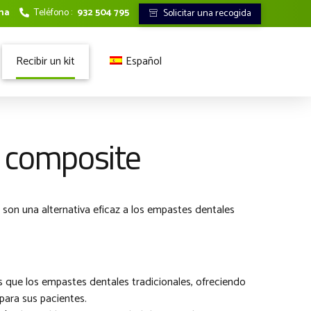
ona
Teléfono :
932 504 795
Solicitar una recogida
Recibir un kit
Español
Francés
Italiano
y composite
 son una alternativa eficaz a los empastes dentales
s que los empastes dentales tradicionales, ofreciendo
para sus pacientes.