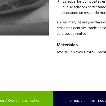
Estética: los composites es
que se adapten perfectament
brindando un resultado más
En resumen, los inlays/onlays d
empastes dentales tradicionales
para sus pacientes.
Materiales:
Ivoclar Sr Nexco Paste / Liech
 por
AKAZ Communication
Informacion
Términos y