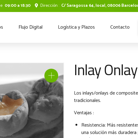
de
09:00 a 18:30
Dirección :
C/ Saragossa 64, local, 08006 Barcel
os
Flujo Digital
Logística y Plazos
Contacto
Inlay Onla
Los inlays/onlays de composite
tradicionales.
Ventajas :
Resistencia: Más resistente
una solución más duradera 